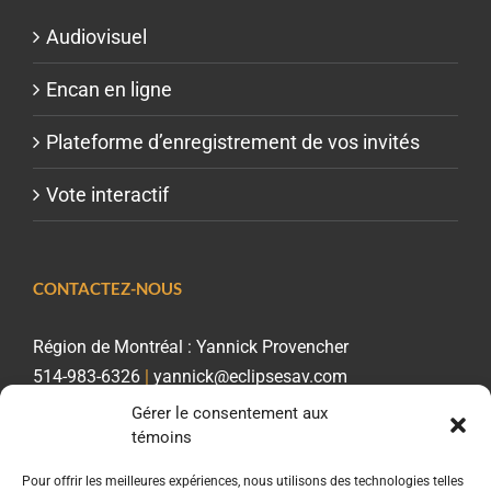
Audiovisuel
Encan en ligne
Plateforme d’enregistrement de vos invités
Vote interactif
CONTACTEZ-NOUS
Région de Montréal : Yannick Provencher
514-983-6326
|
yannick@eclipsesav.com
Gérer le consentement aux
Région de Québec : Dario Provencher
témoins
418-806-5899
|
dario@eclipsesav.com
Pour offrir les meilleures expériences, nous utilisons des technologies telles